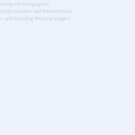
cklung von Kampagnen,
tingkonzepten und Werbemitteln:
- und Branding-Wirkung steigern
iele optimalen Methoden ein: