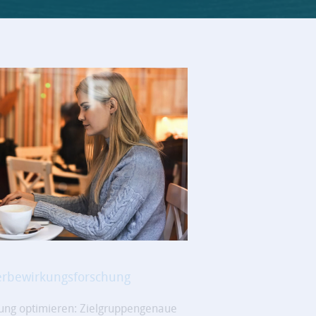
rbewirkungsforschung
ng optimieren: Zielgruppengenaue