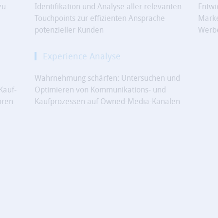
zu
Identifikation und Analyse aller relevanten
Entwi
Touchpoints zur effizienten Ansprache
Marke
potenzieller Kunden
Werbe
Experience Analyse
Wahrnehmung schärfen: Untersuchen und
Kauf­
Optimieren von Kommunikations- und
oren
Kaufprozessen auf Owned-Media-Kanälen
innung bestmöglich zu unterstützen, setzen wir die für Ihre Z