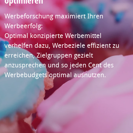
optimieren
Werbeforschung maximiert Ihren
Werbeerfolg:
Optimal konzipierte Werbemittel
verhelfen dazu, Werbeziele effizient zu
erreichen, Zielgruppen gezielt
anzusprechen und so jeden Cent des
Werbebudgets optimal ausnutzen.