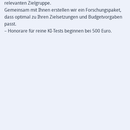
relevanten Zielgruppe.
Gemeinsam mit Ihnen erstellen wir ein Forschungspaket,
dass optimal zu Ihren Zielsetzungen und Budgetvorgaben
passt.
– Honorare für reine KI-Tests beginnen bei 500 Euro.
Insights generieren,
Kundenorientierung verbessern.
Entdecken Sie unsere Angebote:
Ihre Ziele
Unsere Services
Kontakt