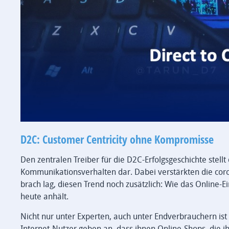
D2C: Customer Centricity ohne Kompromisse
Den zentralen Treiber für die D2C-Erfolgsgeschichte stell
Kommunikationsverhalten dar. Dabei verstärkten die cor
brach lag, diesen Trend noch zusätzlich: Wie das Online-
heute anhält.
Nicht nur unter Experten, auch unter Endverbrauchern is
Internet-Nutzer geben an, dass ihnen Online-Shops, die 