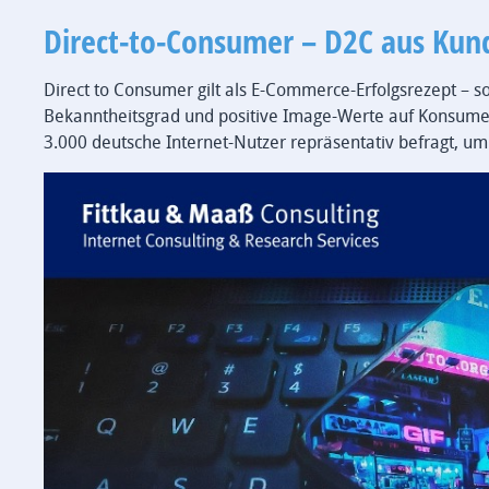
Direct-to-Consumer – D2C aus Kun
Direct to Consumer gilt als E-Commerce-Erfolgsrezept – so
Bekanntheitsgrad und positive Image-Werte auf Konsum
3.000 deutsche Internet-Nutzer repräsentativ befragt, um