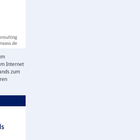
 im
im Internet
rands zum
eren