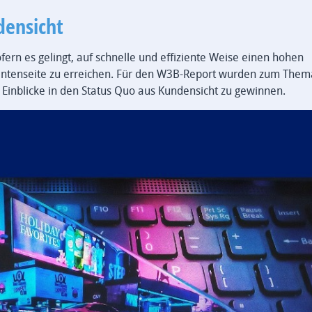
densicht
fern es gelingt, auf schnelle und effiziente Weise einen hohen
entenseite zu erreichen. Für den W3B-Report wurden zum The
 Einblicke in den Status Quo aus Kundensicht zu gewinnen.