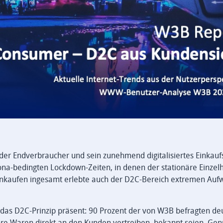
t der Endverbraucher und sein zunehmend digitalisiertes Einkauf
ona-bedingten Lockdown-Zeiten, in denen der stationäre Einzel
Einkaufen ingesamt erlebte auch der D2C-Bereich extremen Aufw
t das D2C-Prinzip präsent: 90 Prozent der von W3B befragten de
ihre Waren direkt an den Kunden vertreiben, bekannt seien. Ge