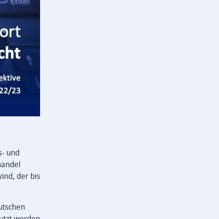
s- und
handel
ind, der bis
utschen
nutzt werden