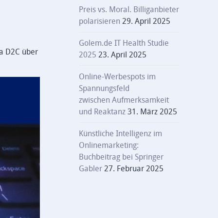
Preis vs. Moral. Billiganbieter
polarisieren
29. April 2025
Golem.de IT Health Studie
ma D2C über
2025
23. April 2025
Online-Werbespots im
Spannungsfeld
zwischen Aufmerksamkeit
und Reaktanz
31. März 2025
Künstliche Intelligenz im
Onlinemarketing:
Buchbeitrag bei Springer
Gabler
27. Februar 2025