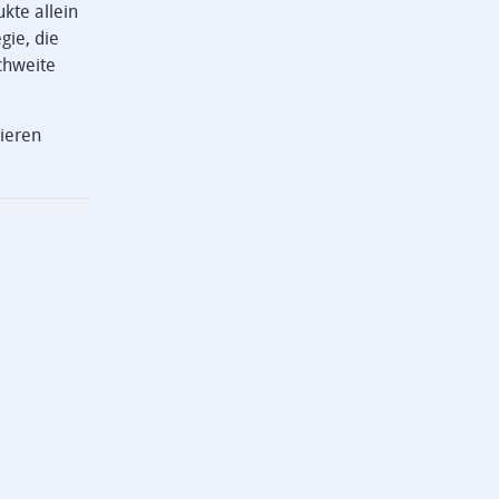
kte allein
gie, die
chweite
ieren