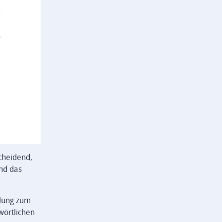
cheidend,
nd das
llung zum
wörtlichen