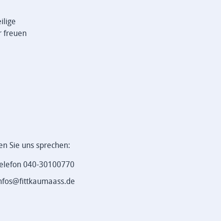
ilige
r freuen
en Sie uns sprechen:
elefon 040-30100770
nfos@fittkaumaass.de