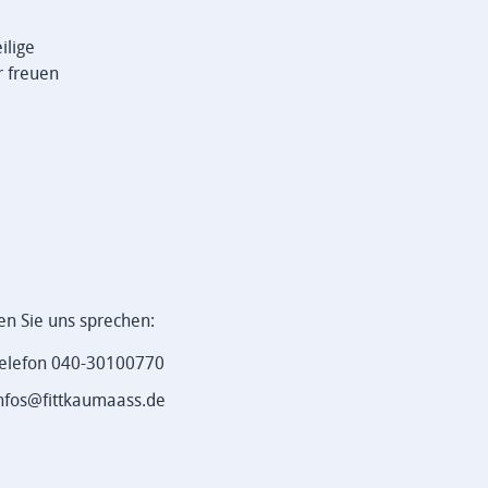
ilige
r freuen
en Sie uns sprechen:
elefon 040-30100770
nfos@fittkaumaass.de