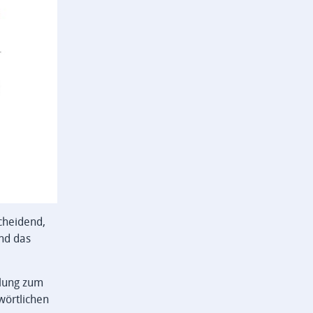
cheidend,
nd das
llung zum
wörtlichen