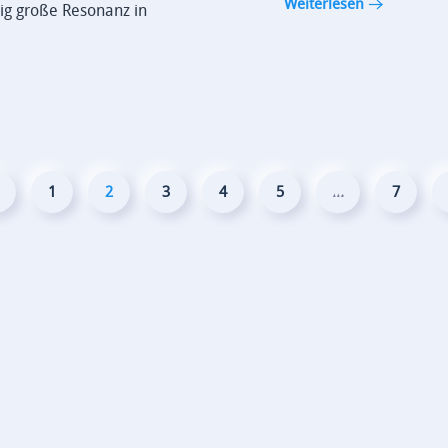
Weiterlesen
ig große Resonanz in
1
2
3
4
5
…
7
Entdecken Sie unsere Angebote:
Lass
.
Ihre Ziele
T
Unsere Services
i