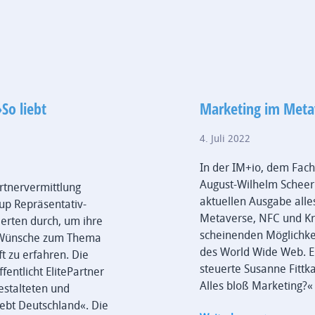
So liebt
Marketing im Meta
4. Juli 2022
In der IM+io, dem Fac
August-Wilhelm Scheer I
artnervermittlung
aktuellen Ausgabe all
oup Repräsentativ-
Metaverse, NFC und Kr
ierten durch, um ihre
scheinenden Möglichke
d Wünsche zum Thema
des World Wide Web. E
t zu erfahren. Die
steuerte Susanne Fittka
entlicht ElitePartner
Alles bloß Marketing?« 
estalteten und
liebt Deutschland«. Die