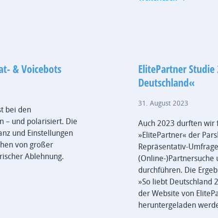
hat- & Voicebots
ElitePartner Studie
Deutschland«
31. August 2023
st bei den
 und polarisiert. Die
Auch 2023 durften wir 
anz und Einstellungen
»ElitePartner« der Par
ichen von großer
Repräsentativ-Umfrag
orischer Ablehnung.
(Online-)Partnersuche 
durchführen. Die Ergeb
»So liebt Deutschland 
der Website von Elite
heruntergeladen werd