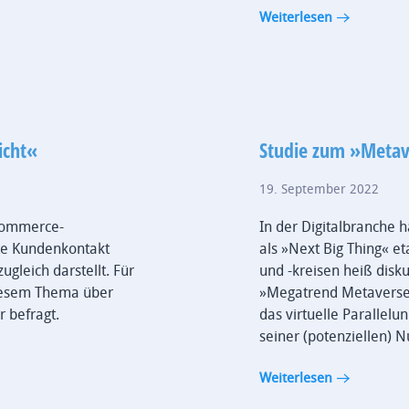
Weiterlesen
icht«
Studie zum »Metav
19. September 2022
-Commerce-
In der Digitalbranche h
kte Kundenkontakt
als »Next Big Thing« e
gleich darstellt. Für
und -kreisen heiß disk
iesem Thema über
»Megatrend Metaverse:
r befragt.
das virtuelle Parallel
seiner (potenziellen) N
Weiterlesen