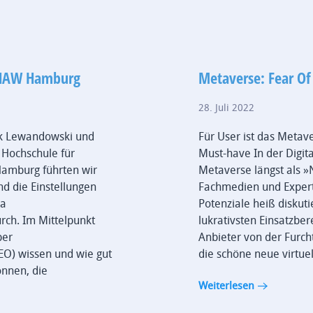
r HAW Hamburg
Metaverse: Fear Of
28. Juli 2022
irk Lewandowski und
Für User ist das Metav
 Hochschule für
Must-have In der Digit
amburg führten wir
Metaverse längst als »N
nd die Einstellungen
Fachmedien und Exper
ma
Potenziale heiß diskut
ch. Im Mittelpunkt
lukrativsten Einsatzb
ber
Anbieter von der Furch
O) wissen und wie gut
die schöne neue virtuel
önnen, die
Weiterlesen