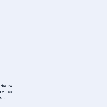
e darum
n Abrufe die
 die